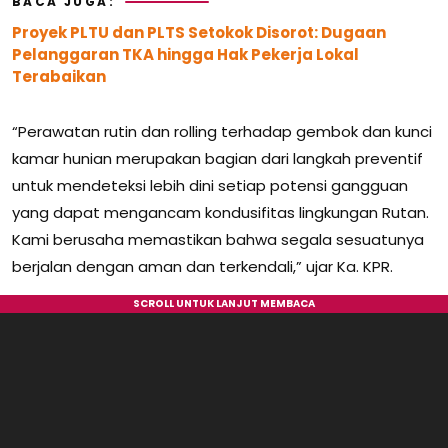
BACA JUGA:
Proyek PLTU dan PLTS Setokok Disorot: Dugaan
Pelanggaran TKA hingga Hak Pekerja Lokal
Terabaikan
“Perawatan rutin dan rolling terhadap gembok dan kunci
kamar hunian merupakan bagian dari langkah preventif
untuk mendeteksi lebih dini setiap potensi gangguan
yang dapat mengancam kondusifitas lingkungan Rutan.
Kami berusaha memastikan bahwa segala sesuatunya
berjalan dengan aman dan terkendali,” ujar Ka. KPR.