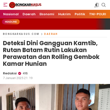
Bongkarkasus.com
Mengungkap Tabir Peristiwa Dengan Data dan Fakta
Nasional
Daerah
Ekonomi
Hukrim
Politik
TNI-POLRI
HEADLINE
BONGKARKASUS.COM
DAERAH
Deteksi Dini Gangguan Kamtib,
Rutan Batam Rutin Lakukan
Perawatan dan Rolling Gembok
Kamar Hunian
Redaksi
416
7 Januari 2025 21: 19