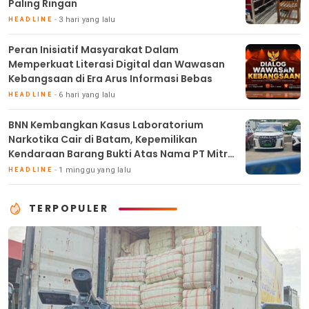
Paling Ringan
3 hari yang lalu
HEADLINE
Peran Inisiatif Masyarakat Dalam
Memperkuat Literasi Digital dan Wawasan
Kebangsaan di Era Arus Informasi Bebas
6 hari yang lalu
HEADLINE
BNN Kembangkan Kasus Laboratorium
Narkotika Cair di Batam, Kepemilikan
Kendaraan Barang Bukti Atas Nama PT Mitra
Usaha Properti
1 minggu yang lalu
HEADLINE
TERPOPULER