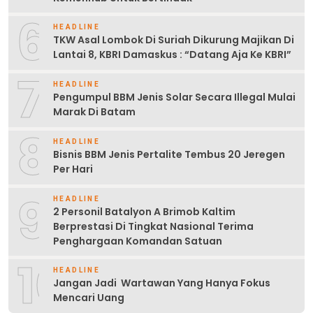
6
HEADLINE
TKW Asal Lombok Di Suriah Dikurung Majikan Di
Lantai 8, KBRI Damaskus : “Datang Aja Ke KBRI”
7
HEADLINE
Pengumpul BBM Jenis Solar Secara Illegal Mulai
Marak Di Batam
8
HEADLINE
Bisnis BBM Jenis Pertalite Tembus 20 Jeregen
Per Hari
9
HEADLINE
2 Personil Batalyon A Brimob Kaltim
Berprestasi Di Tingkat Nasional Terima
Penghargaan Komandan Satuan
10
HEADLINE
Jangan Jadi Wartawan Yang Hanya Fokus
Mencari Uang