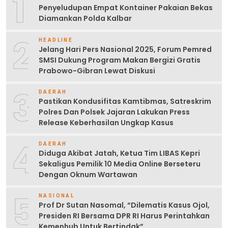
1
Penyeludupan Empat Kontainer Pakaian Bekas
Diamankan Polda Kalbar
2
HEADLINE
Jelang Hari Pers Nasional 2025, Forum Pemred
SMSI Dukung Program Makan Bergizi Gratis
Prabowo-Gibran Lewat Diskusi
3
DAERAH
Pastikan Kondusifitas Kamtibmas, Satreskrim
Polres Dan Polsek Jajaran Lakukan Press
Release Keberhasilan Ungkap Kasus
4
DAERAH
Diduga Akibat Jatah, Ketua Tim LIBAS Kepri
Sekaligus Pemilik 10 Media Online Berseteru
Dengan Oknum Wartawan
5
NASIONAL
Prof Dr Sutan Nasomal, “Dilematis Kasus Ojol,
Presiden RI Bersama DPR RI Harus Perintahkan
Kemenhub Untuk Bertindak”