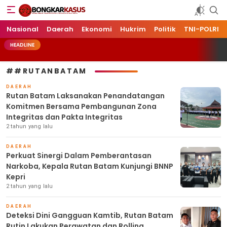
Bongkarkasus.com
Mengungkap Tabir Peristiwa Dengan Data dan Fakta
Nasional
Daerah
Ekonomi
Hukrim
Politik
TNI-POLRI
HEADLINE
##RUTANBATAM
DAERAH
Rutan Batam Laksanakan Penandatangan
Komitmen Bersama Pembangunan Zona
Integritas dan Pakta Integritas
2 tahun yang lalu
DAERAH
Perkuat Sinergi Dalam Pemberantasan
Narkoba, Kepala Rutan Batam Kunjungi BNNP
Kepri
2 tahun yang lalu
DAERAH
Deteksi Dini Gangguan Kamtib, Rutan Batam
Rutin Lakukan Perawatan dan Rolling