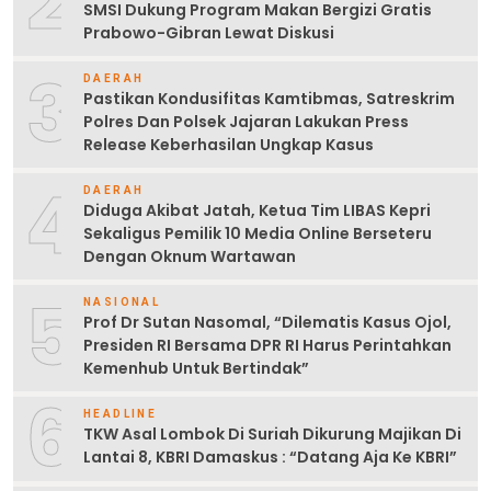
2
SMSI Dukung Program Makan Bergizi Gratis
Prabowo-Gibran Lewat Diskusi
3
DAERAH
Pastikan Kondusifitas Kamtibmas, Satreskrim
Polres Dan Polsek Jajaran Lakukan Press
Release Keberhasilan Ungkap Kasus
4
DAERAH
Diduga Akibat Jatah, Ketua Tim LIBAS Kepri
Sekaligus Pemilik 10 Media Online Berseteru
Dengan Oknum Wartawan
5
NASIONAL
Prof Dr Sutan Nasomal, “Dilematis Kasus Ojol,
Presiden RI Bersama DPR RI Harus Perintahkan
Kemenhub Untuk Bertindak”
6
HEADLINE
TKW Asal Lombok Di Suriah Dikurung Majikan Di
Lantai 8, KBRI Damaskus : “Datang Aja Ke KBRI”