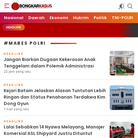
Bongkarkasus.com
Mengungkap Tabir Peristiwa Dengan Data dan Fakta
Nasional
Daerah
Ekonomi
Hukrim
Politik
TNI-POLRI
HEADLINE
#MABES POLRI
HEADLINE
Jangan Biarkan Dugaan Kekerasan Anak
Tenggelam dalam Polemik Administrasi
22 jam yang lalu
HEADLINE
Kejari Batam Jelaskan Alasan Tuntutan Lebih
Ringan dan Status Penahanan Terdakwa Kim
Dong Gyun
1 hari yang lalu
HEADLINE
Lalai Sebabkan 14 Nyawa Melayang, Manajer
Komersial ASL Shipyard Justru Dituntut