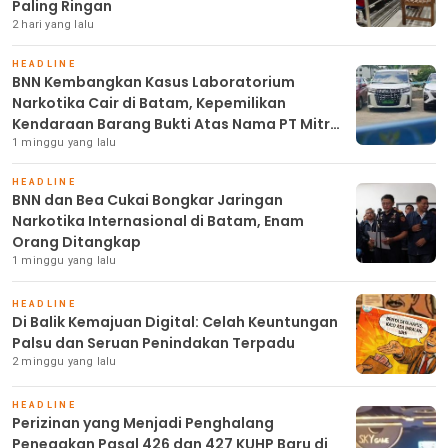
Paling Ringan
2 hari yang lalu
HEADLINE
BNN Kembangkan Kasus Laboratorium
Narkotika Cair di Batam, Kepemilikan
Kendaraan Barang Bukti Atas Nama PT Mitra
Usaha Properti
1 minggu yang lalu
HEADLINE
BNN dan Bea Cukai Bongkar Jaringan
Narkotika Internasional di Batam, Enam
Orang Ditangkap
1 minggu yang lalu
HEADLINE
Di Balik Kemajuan Digital: Celah Keuntungan
Palsu dan Seruan Penindakan Terpadu
2 minggu yang lalu
HEADLINE
Perizinan yang Menjadi Penghalang
Penegakan Pasal 426 dan 427 KUHP Baru di