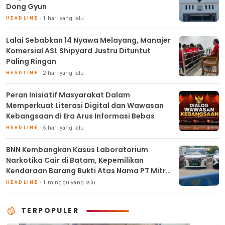
Dong Gyun
1 hari yang lalu
HEADLINE
Lalai Sebabkan 14 Nyawa Melayang, Manajer
Komersial ASL Shipyard Justru Dituntut
Paling Ringan
2 hari yang lalu
HEADLINE
Peran Inisiatif Masyarakat Dalam
Memperkuat Literasi Digital dan Wawasan
Kebangsaan di Era Arus Informasi Bebas
5 hari yang lalu
HEADLINE
BNN Kembangkan Kasus Laboratorium
Narkotika Cair di Batam, Kepemilikan
Kendaraan Barang Bukti Atas Nama PT Mitra
Usaha Properti
1 minggu yang lalu
HEADLINE
TERPOPULER