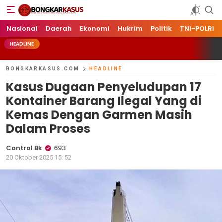
Bongkarkasus.com
Mengungkap Tabir Peristiwa Dengan Data dan Fakta
Nasional
Daerah
Ekonomi
Hukrim
Politik
TNI-POLRI
HEADLINE
BONGKARKASUS.COM
HEADLINE
Kasus Dugaan Penyeludupan 17
Kontainer Barang Ilegal Yang di
Kemas Dengan Garmen Masih
Dalam Proses
Control Bk
693
20 Oktober 2025 15: 52