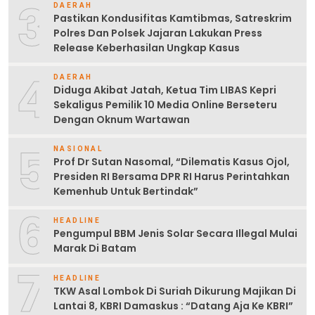
3
DAERAH
Pastikan Kondusifitas Kamtibmas, Satreskrim
Polres Dan Polsek Jajaran Lakukan Press
Release Keberhasilan Ungkap Kasus
4
DAERAH
Diduga Akibat Jatah, Ketua Tim LIBAS Kepri
Sekaligus Pemilik 10 Media Online Berseteru
Dengan Oknum Wartawan
5
NASIONAL
Prof Dr Sutan Nasomal, “Dilematis Kasus Ojol,
Presiden RI Bersama DPR RI Harus Perintahkan
Kemenhub Untuk Bertindak”
6
HEADLINE
Pengumpul BBM Jenis Solar Secara Illegal Mulai
Marak Di Batam
7
HEADLINE
TKW Asal Lombok Di Suriah Dikurung Majikan Di
Lantai 8, KBRI Damaskus : “Datang Aja Ke KBRI”