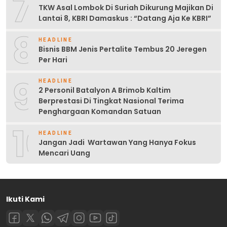
7
TKW Asal Lombok Di Suriah Dikurung Majikan Di
Lantai 8, KBRI Damaskus : “Datang Aja Ke KBRI”
8
HEADLINE
Bisnis BBM Jenis Pertalite Tembus 20 Jeregen
Per Hari
9
HEADLINE
2 Personil Batalyon A Brimob Kaltim
Berprestasi Di Tingkat Nasional Terima
Penghargaan Komandan Satuan
10
HEADLINE
Jangan Jadi Wartawan Yang Hanya Fokus
Mencari Uang
Ikuti Kami