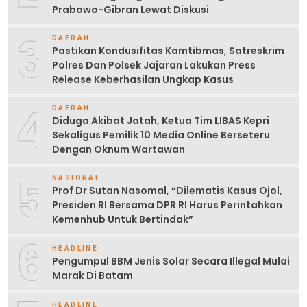
Prabowo-Gibran Lewat Diskusi
3
DAERAH
Pastikan Kondusifitas Kamtibmas, Satreskrim
Polres Dan Polsek Jajaran Lakukan Press
Release Keberhasilan Ungkap Kasus
4
DAERAH
Diduga Akibat Jatah, Ketua Tim LIBAS Kepri
Sekaligus Pemilik 10 Media Online Berseteru
Dengan Oknum Wartawan
5
NASIONAL
Prof Dr Sutan Nasomal, “Dilematis Kasus Ojol,
Presiden RI Bersama DPR RI Harus Perintahkan
Kemenhub Untuk Bertindak”
6
HEADLINE
Pengumpul BBM Jenis Solar Secara Illegal Mulai
Marak Di Batam
HEADLINE