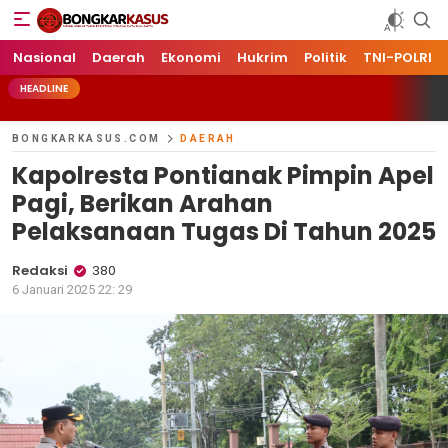
Bongkarkasus.com
Mengungkap Tabir Peristiwa Dengan Data dan Fakta
Nasional
Daerah
Ekonomi
Hukrim
Politik
TNI-POLRI
HEADLINE
BONGKARKASUS.COM
DAERAH
Kapolresta Pontianak Pimpin Apel
Pagi, Berikan Arahan
Pelaksanaan Tugas Di Tahun 2025
Redaksi
380
6 Januari 2025 22: 29