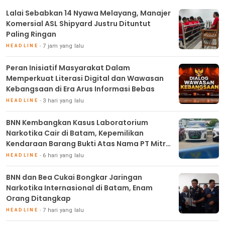
Lalai Sebabkan 14 Nyawa Melayang, Manajer
Komersial ASL Shipyard Justru Dituntut
Paling Ringan
7 jam yang lalu
HEADLINE
Peran Inisiatif Masyarakat Dalam
Memperkuat Literasi Digital dan Wawasan
Kebangsaan di Era Arus Informasi Bebas
3 hari yang lalu
HEADLINE
BNN Kembangkan Kasus Laboratorium
Narkotika Cair di Batam, Kepemilikan
Kendaraan Barang Bukti Atas Nama PT Mitra
Usaha Properti
6 hari yang lalu
HEADLINE
BNN dan Bea Cukai Bongkar Jaringan
Narkotika Internasional di Batam, Enam
Orang Ditangkap
7 hari yang lalu
HEADLINE