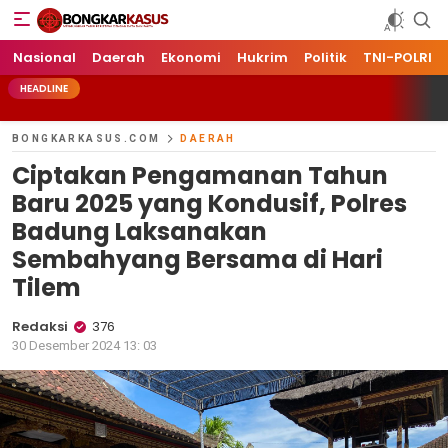
Bongkarkasus.com
Mengungkap Tabir Peristiwa Dengan Data dan Fakta
Nasional
Daerah
Ekonomi
Hukrim
Politik
TNI-POLRI
HEADLINE
BONGKARKASUS.COM
DAERAH
Ciptakan Pengamanan Tahun
Baru 2025 yang Kondusif, Polres
Badung Laksanakan
Sembahyang Bersama di Hari
Tilem
Redaksi
376
30 Desember 2024 13: 03