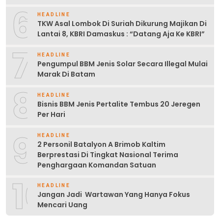
6
HEADLINE
TKW Asal Lombok Di Suriah Dikurung Majikan Di
Lantai 8, KBRI Damaskus : “Datang Aja Ke KBRI”
7
HEADLINE
Pengumpul BBM Jenis Solar Secara Illegal Mulai
Marak Di Batam
8
HEADLINE
Bisnis BBM Jenis Pertalite Tembus 20 Jeregen
Per Hari
9
HEADLINE
2 Personil Batalyon A Brimob Kaltim
Berprestasi Di Tingkat Nasional Terima
Penghargaan Komandan Satuan
10
HEADLINE
Jangan Jadi Wartawan Yang Hanya Fokus
Mencari Uang