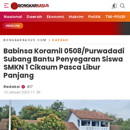
Bongkarkasus.com
Mengungkap Tabir Peristiwa Dengan Data dan Fakta
Nasional
Daerah
Ekonomi
Hukrim
Politik
TNI-POLRI
HEADLINE
BONGKARKASUS.COM
DAERAH
Babinsa Koramil 0508/Purwadadi
Subang Bantu Penyegaran Siswa
SMKN 1 Cikaum Pasca Libur
Panjang
Redaksi
417
10 Januari 2025 11: 56