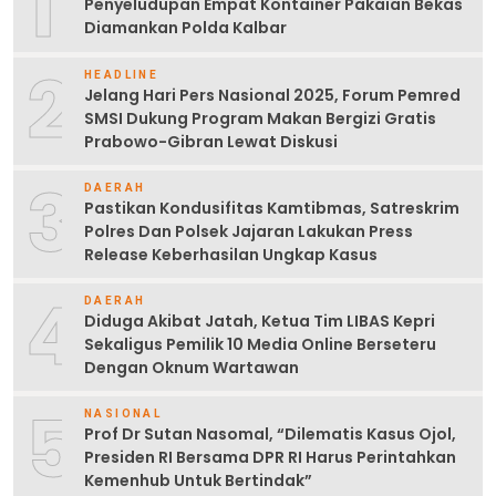
1
Penyeludupan Empat Kontainer Pakaian Bekas
Diamankan Polda Kalbar
2
HEADLINE
Jelang Hari Pers Nasional 2025, Forum Pemred
SMSI Dukung Program Makan Bergizi Gratis
Prabowo-Gibran Lewat Diskusi
3
DAERAH
Pastikan Kondusifitas Kamtibmas, Satreskrim
Polres Dan Polsek Jajaran Lakukan Press
Release Keberhasilan Ungkap Kasus
4
DAERAH
Diduga Akibat Jatah, Ketua Tim LIBAS Kepri
Sekaligus Pemilik 10 Media Online Berseteru
Dengan Oknum Wartawan
5
NASIONAL
Prof Dr Sutan Nasomal, “Dilematis Kasus Ojol,
Presiden RI Bersama DPR RI Harus Perintahkan
Kemenhub Untuk Bertindak”