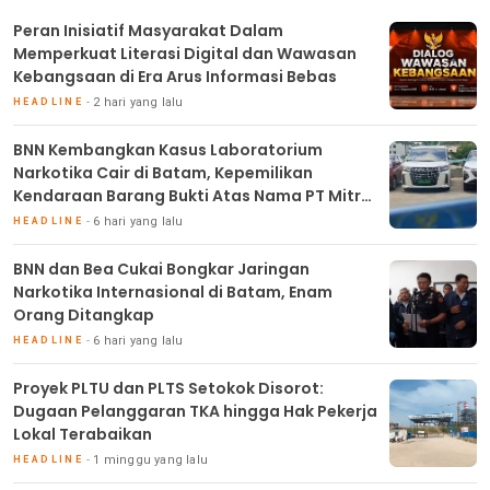
Peran Inisiatif Masyarakat Dalam
Memperkuat Literasi Digital dan Wawasan
Kebangsaan di Era Arus Informasi Bebas
2 hari yang lalu
HEADLINE
BNN Kembangkan Kasus Laboratorium
Narkotika Cair di Batam, Kepemilikan
Kendaraan Barang Bukti Atas Nama PT Mitra
Usaha Properti
6 hari yang lalu
HEADLINE
BNN dan Bea Cukai Bongkar Jaringan
Narkotika Internasional di Batam, Enam
Orang Ditangkap
6 hari yang lalu
HEADLINE
Proyek PLTU dan PLTS Setokok Disorot:
Dugaan Pelanggaran TKA hingga Hak Pekerja
Lokal Terabaikan
1 minggu yang lalu
HEADLINE