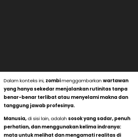
Dalam konteks ini,
zombi
menggambarkan
wartawan
yang hanya sekedar menjalankan rutinitas tanpa
benar-benar terlibat atau menyelami makna dan
tanggung jawab profesinya.
Manusia,
di sisi lain, adalah
sosok yang sadar, penuh
perhatian, dan menggunakan kelima indranya:
mata untuk melihat dan mengamati realitas di