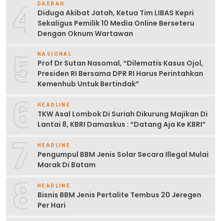
4
DAERAH
Diduga Akibat Jatah, Ketua Tim LIBAS Kepri
Sekaligus Pemilik 10 Media Online Berseteru
Dengan Oknum Wartawan
5
NASIONAL
Prof Dr Sutan Nasomal, “Dilematis Kasus Ojol,
Presiden RI Bersama DPR RI Harus Perintahkan
Kemenhub Untuk Bertindak”
6
HEADLINE
TKW Asal Lombok Di Suriah Dikurung Majikan Di
Lantai 8, KBRI Damaskus : “Datang Aja Ke KBRI”
7
HEADLINE
Pengumpul BBM Jenis Solar Secara Illegal Mulai
Marak Di Batam
8
HEADLINE
Bisnis BBM Jenis Pertalite Tembus 20 Jeregen
Per Hari