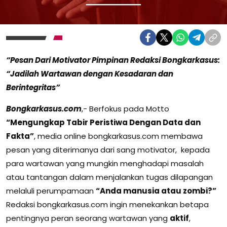
“Pesan Dari Motivator Pimpinan Redaksi Bongkarkasus:
“Jadilah Wartawan dengan Kesadaran dan
Berintegritas”
Bongkarkasus.com
,- Berfokus pada Motto
“Mengungkap Tabir Peristiwa Dengan Data dan
Fakta”
, media online bongkarkasus.com membawa
pesan yang diterimanya dari sang motivator, kepada
para wartawan yang mungkin menghadapi masalah
atau tantangan dalam menjalankan tugas dilapangan
melaluli perumpamaan
“Anda manusia atau zombi?”
Redaksi bongkarkasus.com ingin menekankan betapa
pentingnya peran seorang wartawan yang
aktif
,