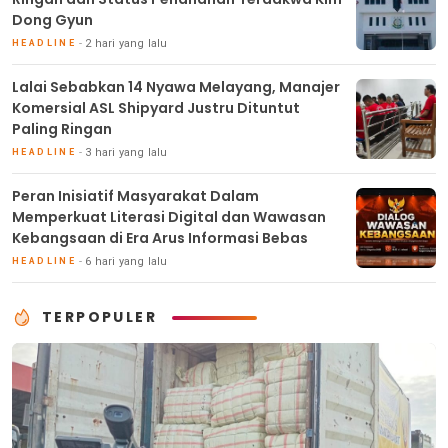
Dong Gyun
2 hari yang lalu
HEADLINE
Lalai Sebabkan 14 Nyawa Melayang, Manajer
Komersial ASL Shipyard Justru Dituntut
Paling Ringan
3 hari yang lalu
HEADLINE
Peran Inisiatif Masyarakat Dalam
Memperkuat Literasi Digital dan Wawasan
Kebangsaan di Era Arus Informasi Bebas
6 hari yang lalu
HEADLINE
TERPOPULER