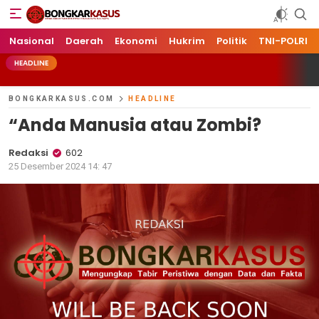
Bongkarkasus.com
Mengungkap Tabir Peristiwa Dengan Data dan Fakta
Nasional
Daerah
Ekonomi
Hukrim
Politik
TNI-POLRI
HEADLINE
BONGKARKASUS.COM
HEADLINE
“Anda Manusia atau Zombi?
Redaksi
602
25 Desember 2024 14: 47