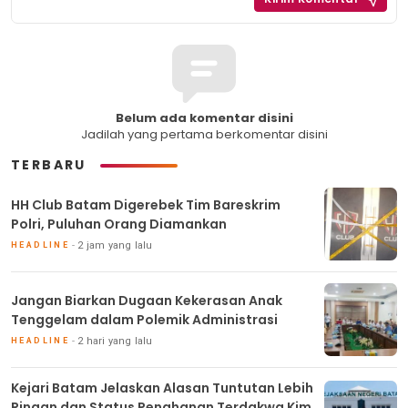
Belum ada komentar disini
Jadilah yang pertama berkomentar disini
TERBARU
HH Club Batam Digerebek Tim Bareskrim
Polri, Puluhan Orang Diamankan
2 jam yang lalu
HEADLINE
Jangan Biarkan Dugaan Kekerasan Anak
Tenggelam dalam Polemik Administrasi
2 hari yang lalu
HEADLINE
Kejari Batam Jelaskan Alasan Tuntutan Lebih
Ringan dan Status Penahanan Terdakwa Kim