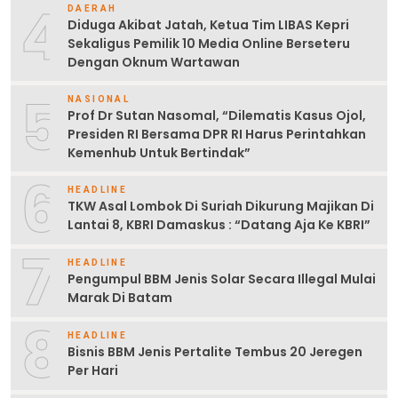
4
DAERAH
Diduga Akibat Jatah, Ketua Tim LIBAS Kepri
Sekaligus Pemilik 10 Media Online Berseteru
Dengan Oknum Wartawan
5
NASIONAL
Prof Dr Sutan Nasomal, “Dilematis Kasus Ojol,
Presiden RI Bersama DPR RI Harus Perintahkan
Kemenhub Untuk Bertindak”
6
HEADLINE
TKW Asal Lombok Di Suriah Dikurung Majikan Di
Lantai 8, KBRI Damaskus : “Datang Aja Ke KBRI”
7
HEADLINE
Pengumpul BBM Jenis Solar Secara Illegal Mulai
Marak Di Batam
8
HEADLINE
Bisnis BBM Jenis Pertalite Tembus 20 Jeregen
Per Hari