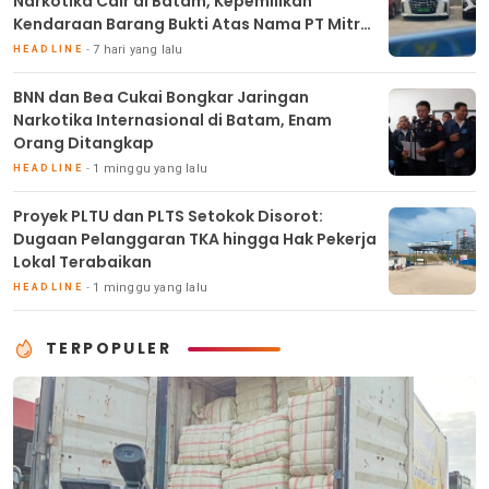
Narkotika Cair di Batam, Kepemilikan
Kendaraan Barang Bukti Atas Nama PT Mitra
Usaha Properti
7 hari yang lalu
HEADLINE
BNN dan Bea Cukai Bongkar Jaringan
Narkotika Internasional di Batam, Enam
Orang Ditangkap
1 minggu yang lalu
HEADLINE
Proyek PLTU dan PLTS Setokok Disorot:
Dugaan Pelanggaran TKA hingga Hak Pekerja
Lokal Terabaikan
1 minggu yang lalu
HEADLINE
TERPOPULER