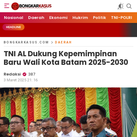
Bongkarkasus.com
Mengungkap Tabir Peristiwa Dengan Data dan Fakta
Nasional
Daerah
Ekonomi
Hukrim
Politik
TNI-POLRI
HEADLINE
BONGKARKASUS.COM
DAERAH
TNI AL Dukung Kepemimpinan
Baru Wali Kota Batam 2025-2030
Redaksi
387
3 Maret 2025 21: 16