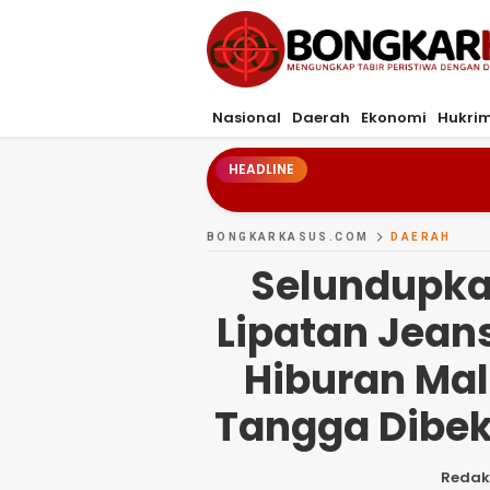
Bongkarkasus.com
Mengungkap Tabir Peristiwa Dengan Da
Nasional
Daerah
Ekonomi
Hukri
HEADLINE
BONGKARKASUS.COM
DAERAH
Selundupka
Lipatan Jean
Hiburan Ma
Tangga Dibek
Redak