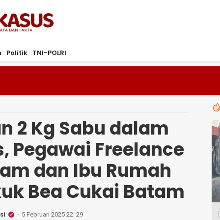
ta dan Fakta
m
Politik
TNI-POLRI
n 2 Kg Sabu dalam
s, Pegawai Freelance
lam dan Ibu Rumah
uk Bea Cukai Batam
si
5 Februari 2025 22: 29