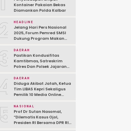
1
Kontainer Pakaian Bekas
Diamankan Polda Kalbar
2
HEADLINE
Jelang Hari Pers Nasional
2025, Forum Pemred SMSI
Dukung Program Makan
Bergizi Gratis Prabowo-
3
Gibran Lewat Diskusi
DAERAH
Pastikan Kondusifitas
Kamtibmas, Satreskrim
Polres Dan Polsek Jajaran
Lakukan Press Release
4
Keberhasilan Ungkap Kasus
DAERAH
Diduga Akibat Jatah, Ketua
Tim LIBAS Kepri Sekaligus
Pemilik 10 Media Online
Berseteru Dengan Oknum
5
Wartawan
NASIONAL
Prof Dr Sutan Nasomal,
“Dilematis Kasus Ojol,
Presiden RI Bersama DPR RI
Harus Perintahkan