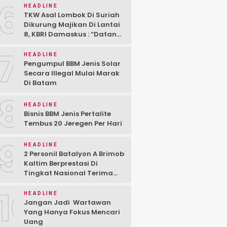
6
Kemenhub Untuk Bertindak”
HEADLINE
TKW Asal Lombok Di Suriah
Dikurung Majikan Di Lantai
8, KBRI Damaskus : “Datang
Aja Ke KBRI”
7
HEADLINE
Pengumpul BBM Jenis Solar
Secara Illegal Mulai Marak
Di Batam
8
HEADLINE
Bisnis BBM Jenis Pertalite
Tembus 20 Jeregen Per Hari
9
HEADLINE
2 Personil Batalyon A Brimob
Kaltim Berprestasi Di
Tingkat Nasional Terima
Penghargaan Komandan
10
Satuan
HEADLINE
Jangan Jadi Wartawan
Yang Hanya Fokus Mencari
Uang