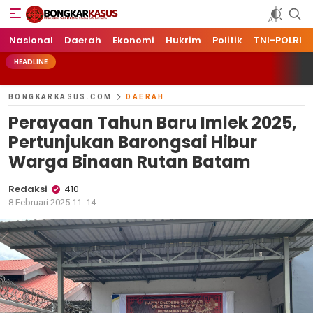
Bongkarkasus.com
Mengungkap Tabir Peristiwa Dengan Data dan Fakta
Nasional
Daerah
Ekonomi
Hukrim
Politik
TNI-POLRI
HEADLINE
BONGKARKASUS.COM
DAERAH
Perayaan Tahun Baru Imlek 2025,
Pertunjukan Barongsai Hibur
Warga Binaan Rutan Batam
Redaksi
410
8 Februari 2025 11: 14