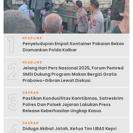
1
HEADLINE
Penyeludupan Empat Kontainer Pakaian Bekas
Diamankan Polda Kalbar
2
HEADLINE
Jelang Hari Pers Nasional 2025, Forum Pemred
SMSI Dukung Program Makan Bergizi Gratis
Prabowo-Gibran Lewat Diskusi
3
DAERAH
Pastikan Kondusifitas Kamtibmas, Satreskrim
Polres Dan Polsek Jajaran Lakukan Press
Release Keberhasilan Ungkap Kasus
4
DAERAH
Diduga Akibat Jatah, Ketua Tim LIBAS Kepri