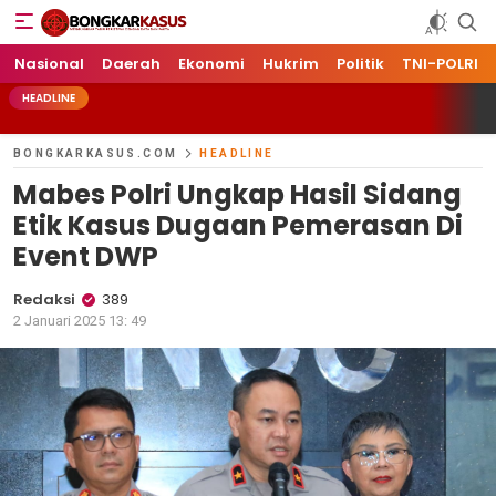
Bongkarkasus.com
Mengungkap Tabir Peristiwa Dengan Data dan Fakta
Nasional
Daerah
Ekonomi
Hukrim
Politik
TNI-POLRI
HEADLINE
BONGKARKASUS.COM
HEADLINE
Mabes Polri Ungkap Hasil Sidang
Etik Kasus Dugaan Pemerasan Di
Event DWP
Redaksi
389
2 Januari 2025 13: 49