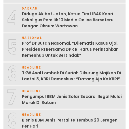
4
DAERAH
Diduga Akibat Jatah, Ketua Tim LIBAS Kepri
Sekaligus Pemilik 10 Media Online Berseteru
Dengan Oknum Wartawan
5
NASIONAL
Prof Dr Sutan Nasomal, “Dilematis Kasus Ojol,
Presiden RI Bersama DPR RI Harus Perintahkan
Kemenhub Untuk Bertindak”
6
HEADLINE
TKW Asal Lombok Di Suriah Dikurung Majikan Di
Lantai 8, KBRI Damaskus : “Datang Aja Ke KBRI”
7
HEADLINE
Pengumpul BBM Jenis Solar Secara Illegal Mulai
Marak Di Batam
8
HEADLINE
Bisnis BBM Jenis Pertalite Tembus 20 Jeregen
Per Hari