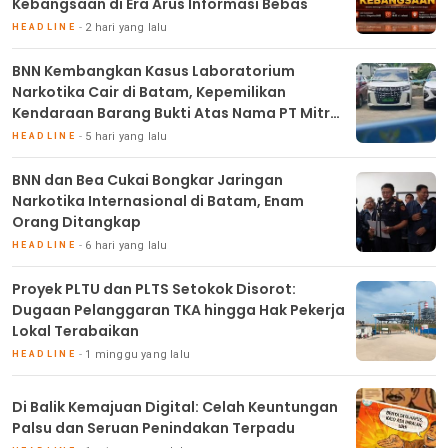
Kebangsaan di Era Arus Informasi Bebas
2 hari yang lalu
HEADLINE
BNN Kembangkan Kasus Laboratorium
Narkotika Cair di Batam, Kepemilikan
Kendaraan Barang Bukti Atas Nama PT Mitra
Usaha Properti
5 hari yang lalu
HEADLINE
BNN dan Bea Cukai Bongkar Jaringan
Narkotika Internasional di Batam, Enam
Orang Ditangkap
6 hari yang lalu
HEADLINE
Proyek PLTU dan PLTS Setokok Disorot:
Dugaan Pelanggaran TKA hingga Hak Pekerja
Lokal Terabaikan
1 minggu yang lalu
HEADLINE
Di Balik Kemajuan Digital: Celah Keuntungan
Palsu dan Seruan Penindakan Terpadu