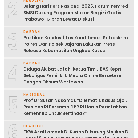
2
HEADLINE
Jelang Hari Pers Nasional 2025, Forum Pemred
SMSI Dukung Program Makan Bergizi Gratis
Prabowo-Gibran Lewat Diskusi
3
DAERAH
Pastikan Kondusifitas Kamtibmas, Satreskrim
Polres Dan Polsek Jajaran Lakukan Press
Release Keberhasilan Ungkap Kasus
4
DAERAH
Diduga Akibat Jatah, Ketua Tim LIBAS Kepri
Sekaligus Pemilik 10 Media Online Berseteru
Dengan Oknum Wartawan
5
NASIONAL
Prof Dr Sutan Nasomal, “Dilematis Kasus Ojol,
Presiden RI Bersama DPR RI Harus Perintahkan
Kemenhub Untuk Bertindak”
6
HEADLINE
TKW Asal Lombok Di Suriah Dikurung Majikan Di