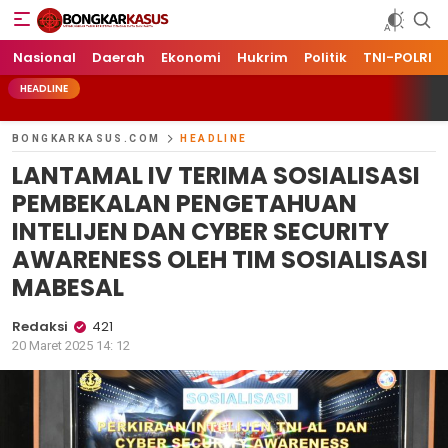
Bongkarkasus.com
Mengungkap Tabir Peristiwa Dengan Data dan Fakta
Nasional
Daerah
Ekonomi
Hukrim
Politik
TNI-POLRI
HEADLINE
BONGKARKASUS.COM
HEADLINE
LANTAMAL IV TERIMA SOSIALISASI
PEMBEKALAN PENGETAHUAN
INTELIJEN DAN CYBER SECURITY
AWARENESS OLEH TIM SOSIALISASI
MABESAL
Redaksi
421
20 Maret 2025 14: 12