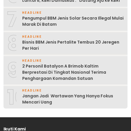
Lantai 8, KBRI Damaskus : “Datang Aja Ke KBRI”
7
HEADLINE
Pengumpul BBM Jenis Solar Secara Illegal Mulai
Marak Di Batam
8
HEADLINE
Bisnis BBM Jenis Pertalite Tembus 20 Jeregen
Per Hari
9
HEADLINE
2 Personil Batalyon A Brimob Kaltim
Berprestasi Di Tingkat Nasional Terima
Penghargaan Komandan Satuan
10
HEADLINE
Jangan Jadi Wartawan Yang Hanya Fokus
Mencari Uang
Ikuti Kami