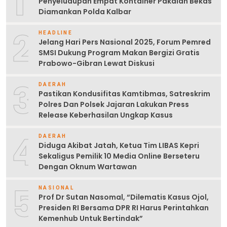
1
Penyeludupan Empat Kontainer Pakaian Bekas
Diamankan Polda Kalbar
2
HEADLINE
Jelang Hari Pers Nasional 2025, Forum Pemred
SMSI Dukung Program Makan Bergizi Gratis
Prabowo-Gibran Lewat Diskusi
3
DAERAH
Pastikan Kondusifitas Kamtibmas, Satreskrim
Polres Dan Polsek Jajaran Lakukan Press
Release Keberhasilan Ungkap Kasus
4
DAERAH
Diduga Akibat Jatah, Ketua Tim LIBAS Kepri
Sekaligus Pemilik 10 Media Online Berseteru
Dengan Oknum Wartawan
5
NASIONAL
Prof Dr Sutan Nasomal, “Dilematis Kasus Ojol,
Presiden RI Bersama DPR RI Harus Perintahkan
Kemenhub Untuk Bertindak”