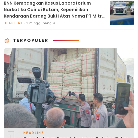
BNN Kembangkan Kasus Laboratorium
Narkotika Cair di Batam, Kepemilikan
Kendaraan Barang Bukti Atas Nama PT Mitra
Usaha Properti
1 minggu yang lalu
HEADLINE
TERPOPULER
HEADLINE