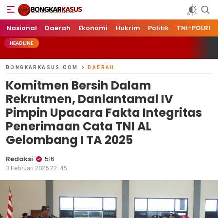
Bongkarkasus.com
Mengungkap Tabir Peristiwa Dengan Data dan Fakta
Nasional
Daerah
Ekonomi
Hukrim
Politik
TNI-POLRI
HEADLINE
BONGKARKASUS.COM
DAERAH
Komitmen Bersih Dalam
Rekrutmen, Danlantamal IV
Pimpin Upacara Fakta Integritas
Penerimaan Cata TNI AL
Gelombang I TA 2025
Redaksi
516
3 Februari 2025 22: 45