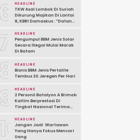
6
Kemenhub Untuk Bertindak”
HEADLINE
TKW Asal Lombok Di Suriah
Dikurung Majikan Di Lantai
8, KBRI Damaskus : “Datang
Aja Ke KBRI”
7
HEADLINE
Pengumpul BBM Jenis Solar
Secara Illegal Mulai Marak
Di Batam
8
HEADLINE
Bisnis BBM Jenis Pertalite
Tembus 20 Jeregen Per Hari
9
HEADLINE
2 Personil Batalyon A Brimob
Kaltim Berprestasi Di
Tingkat Nasional Terima
Penghargaan Komandan
10
Satuan
HEADLINE
Jangan Jadi Wartawan
Yang Hanya Fokus Mencari
Uang