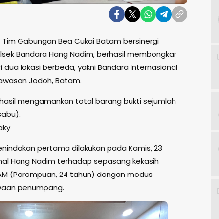
, Tim Gabungan Bea Cukai Batam bersinergi
olsek Bandara Hang Nadim, berhasil membongkar
dua lokasi berbeda, yakni Bandara Internasional
kawasan Jodoh, Batam.
rhasil mengamankan total barang bukti sejumlah
abu).
aky
enindakan pertama dilakukan pada Kamis, 23
ional Hang Nadim terhadap sepasang kekasih
) & AM (Perempuan, 24 tahun) dengan modus
awaan penumpang.