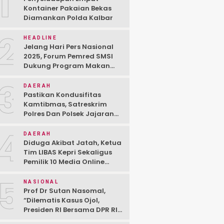
1
Kontainer Pakaian Bekas
Diamankan Polda Kalbar
2
HEADLINE
Jelang Hari Pers Nasional
2025, Forum Pemred SMSI
Dukung Program Makan
Bergizi Gratis Prabowo-
3
Gibran Lewat Diskusi
DAERAH
Pastikan Kondusifitas
Kamtibmas, Satreskrim
Polres Dan Polsek Jajaran
Lakukan Press Release
4
Keberhasilan Ungkap Kasus
DAERAH
Diduga Akibat Jatah, Ketua
Tim LIBAS Kepri Sekaligus
Pemilik 10 Media Online
Berseteru Dengan Oknum
5
Wartawan
NASIONAL
Prof Dr Sutan Nasomal,
“Dilematis Kasus Ojol,
Presiden RI Bersama DPR RI
Harus Perintahkan