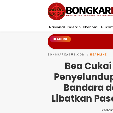
Bongkarkasus.com
Mengungkap Tabir Peristiwa Dengan Da
Nasional
Daerah
Ekonomi
Hukri
HEADLINE
BONGKARKASUS.COM
HEADLINE
Bea Cukai
Penyelundup
Bandara da
Libatkan Pa
Redak