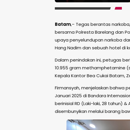
Batam
,– Tegas berantas narkoba
bersama Polresta Barelang dan P
upaya penyelundupan narkoba dari 
Hang Nadim dan sebuah hotel di 
Dalam penindakan ini, petugas be
10.955 gram methamphetamine (s
Kepala Kantor Bea Cukai Batam, Z
Firmansyah, menjelaskan bahwa p
Januari 2025 di Bandara Internas
berinisial RD (Laki-laki, 28 tahun
disembunyikan melalui barang b